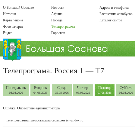
О Большой Соснове
Новости
Адреса и телефоны
История
Афиша
Расписание автобусов
Карта района
Погода
Каталог сайтов
Фото галерея
Телепрограмма
Видео
Гороскоп
Телепрограма. Россия 1 — Т7
Понедельник
Вторник
Среда
Четверг
Пятница
Суббота
03.08.2026
04.08.2026
05.08.2026
06.08.2026
07.08.2026
08.08.2026
Ошибка. Оповестите администратора.
Телепрограмма предоставлена сервисом
tv.yandex.ru