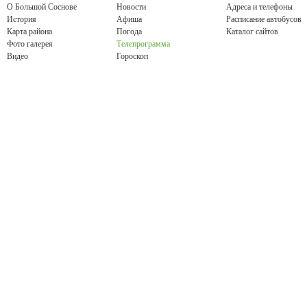
О Большой Соснове
Новости
Адреса и телефоны
История
Афиша
Расписание автобусов
Карта района
Погода
Каталог сайтов
Фото галерея
Телепрограмма
Видео
Гороскоп