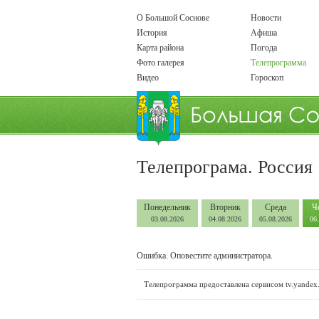
О Большой Соснове
Новости
История
Афиша
Карта района
Погода
Фото галерея
Телепрограмма
Видео
Гороскоп
Телепрограма. Россия
Понедельник
Вторник
Среда
Ч
03.08.2026
04.08.2026
05.08.2026
06
Ошибка. Оповестите администратора.
Телепрограмма предоставлена сервисом
tv.yandex