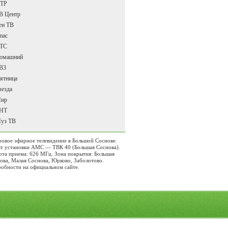
ТР
В Центр
ен ТВ
пас
ТС
омашний
В3
ятница
везда
ир
НТ
уз ТВ
овое эфирное телевидение в Большой Соснове.
т установки АМС — ТВК 40 (Большая Соснова).
ота приема: 626 МГц. Зона покрытия: Большая
ова, Малая Соснова, Юрково, Заболотово.
обности на официальном сайте
.