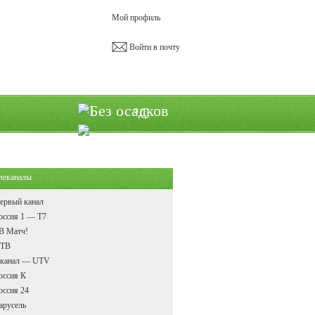
Мой профиль
Войти в почту
°C
леканалы
ервый канал
оссия 1 — Т7
В Матч!
ТВ
 канал — UTV
оссия К
оссия 24
арусель