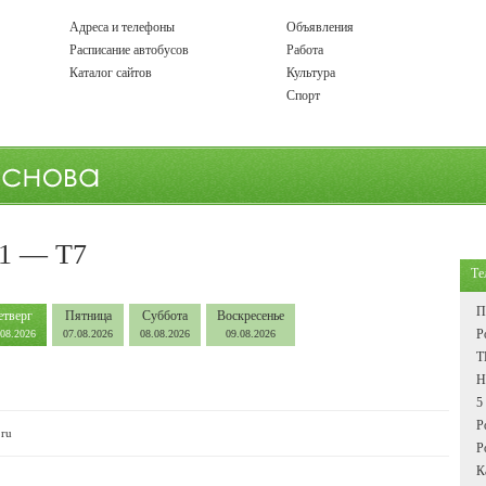
Адреса и телефоны
Объявления
Расписание автобусов
Работа
Каталог сайтов
Культура
Спорт
 1 — Т7
Те
П
етверг
Пятница
Суббота
Воскресенье
Р
.08.2026
07.08.2026
08.08.2026
09.08.2026
Т
Н
5
Р
.ru
Р
К