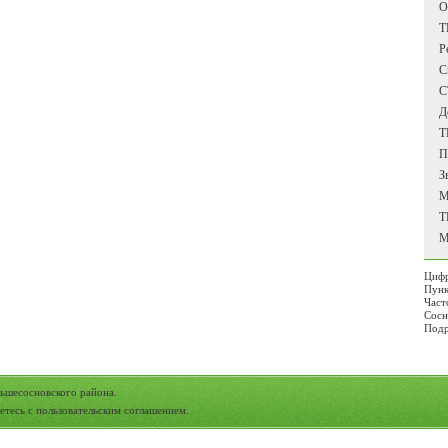
О
Т
Р
С
С
Д
Т
П
З
М
Т
М
Цифр
Пунк
Част
Сосн
Подр
ьшесосновского района.
етесь с
пользовательским соглашением
.