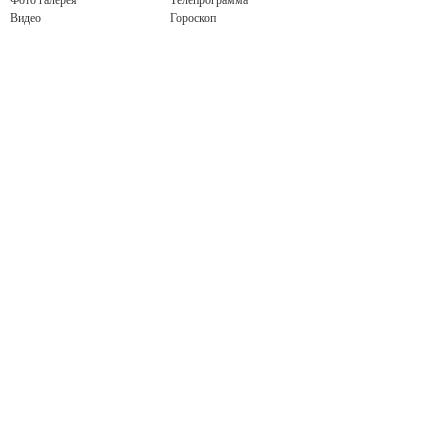
Фото галерея
Телепрограмма
Видео
Гороскоп