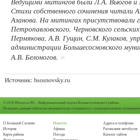
Ведущими митингов были Л.А. Вьюгов и 
Стихи собственного сочинения читали А
Азанова. На митингах присутствовали г
Петропавловского, Черновского сельских
Пермякова, А.В. Гущин, С.М. Кулаков, у
администрации Большесосновского муни
А.В. Белоногов.
Источник:
bsosnovsky.ru
© 2026
BSosnova.RU
- Информационный портал Большесосновского района.
Пользуясь данным сайтом вы автоматически соглашаетесь с
пользовательским соглашение
О Большой Соснове
Новости
Адреса и телефоны
История
Афиша
Расписание автобусов
Карта района
Погода
Каталог сайтов