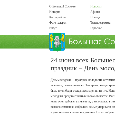
О Большой Соснове
Новости
История
Афиша
Карта района
Погода
Фото галерея
Телепрограмма
Видео
Гороскоп
24 июня всех Больше
праздник – День мол
День молодёжи — праздник молодости, оптимизма
человека, сказано немало. Это время, когда стр
было и так будет всегда, несмотря ни на что. Н
молодым предстоит жить в новом обществе. Все м
невезучие, добрые, умные и те, у кого пожар в з
всякого сомнения, собрались самые упорные и 
мужественные юноши и мужчины. Перед собравши