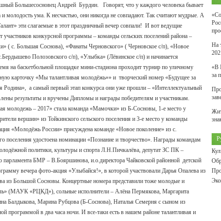
душный Большесосновец Андрей Бурдин.
Говорят, что у каждого человека бывает
«Со
 и молодость ума. К несчастью, они никогда не совпадают. Так считают мудрые. А
Рос
алант» эти слагаемые в этот праздничный вечер совпали! И вот ведущие
про
 участников конкурсной программы – команды сельских поселений района –
На 
» ( с. Большая Соснова), «Фанаты Черновского» ( Черновское с/п), «Новое
202
.Бердышево Полозовского с/п), «Улыбка» (Лёвинское с/п) и начинается
время на баскетбольной площадке мини-стадиона проходит турнир по уличному
«В 
за 
итную карточку «Мы талантливая молодёжь»» и творческий номер «Будущее за
ая Родина», а самый первый этап конкурса они уже прошли – «Интеллектуальный
Про
зав
явлены результаты и вручены Дипломы и награды победителям и участникам.
вая молодежь – 2017» стала команда «Мамочки» из Б-Сосновы, 1-е место у
Жит
рители вершин» из Тойкинского сельского поселения и 3-е место у команды
зна
ция «Молодёжь России» присуждена команде «Новое поколение» из с.
Р
го поселения удостоена номинации «Познание и творчество». Награды командам
лодёжной политики, культуры и спорта Л.Н.Пичкалёва, депутат ЗС ПК –
Кул
о парламента БМР – В.Бояршинова, и.о.директора Чайковской районной детской
Обр
рамму вечера фото-акция «Улыбайся!», в которой участвовали Дарья Опалева из
Про
Эко
ова из Большой Сосновы. Концертные номера представили тоже молодые и
тиль» (МАУК «РЦКД»), сольные исполнители – Алёна Пермякова, Маргарита
ина Балдыкова, Марина Рубцова (Б-Соснова), Наталья Семерня с сыном из
ой программой в два часа ночи. И все-таки есть в нашем районе талантливая и