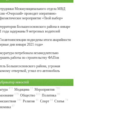
трудники Межмуниципального отдела МВД
сии «Очерский» проводят оперативно-
филактическое мероприятие «Твой выбор»
территории Большесосновского района в январе
1 года задержаны 9 нетрезвых водителей
Госавтоинспекции подведены итоги аварийности
первые дни января 2021 года»
куратура потребовала незамедлительно
ершить работы по строительству ФАПов
ель Большесосновского района, угрожая
комому отверткой, угнал его автомобиль
убрикатор новостей
473
13
780
ьтура
Медицина
Мероприятия
179
615
99
азование
Общество
Политика
349
41
84
74
исшествия
Религия
Спорт
Статья
87
номика