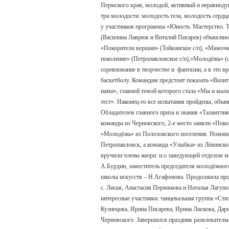
Пермского края, молодой, активный и неравно
три молодости: молодость тела, молодость сердца
у участников программы «Юность. Мастерство. Т
(Василина Лаврюк и Виталий Писарев) объявляют
«Покорители вершин» (Тойкинское с/п), «Мамочки
поколение» (Петропавловское с/п),»Молодёжь» (с
соревнование в творчестве и фантазии, а в это 
баскетболу. Командам предстоит показать «Виз
нами», главной темой которого стала «Мы и мал
тест». Наконец-то все испытания пройдены, объ
Обладателем главного приза и звания «Талантли
команды из Черновского, 2-е место заняли «Поко
«Молодёжь» из Полозовского поселения. Номина
Петропавловск, а команда «Улыбка» из Лёвинско
вручили члены жюри: и.о заведующей отделом мо
А.Бурдин, заместитель председателя молодёжног
школы искусств – Н.Агафонова. Продолжила прог
с. Лисья, Анастасия Пермякова и Наталья Лагун
интересные участники: танцевальная группа «С
Кузнецова, Ирина Писарева, Ирина Лискова, Дар
Черновского. Завершился праздник развлекательн