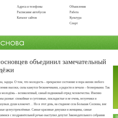
Адреса и телефоны
Объявления
Расписание автобусов
Работа
Каталог сайтов
Культура
Спорт
сосновцев объединил замечательный
одёжи
, задора. О том, что молодость – прекрасное состояние и пора жизни любого
емления высоки, силы кажутся бесконечными, а радости и печали – безмерными. Так
аша молодёжь – великолепный, самый подвижный отряд человечества. Именно
ы разные: спокойные и суетливые, покладистые и не очень, везунчики и
акоулках души клокочет… Но в этот день, на стадионе села Большая Соснова, вне
самые целеустремлённые. Самые красивые девушки и женщины, самые
мися с поздравительной речью выступил депутат Законодательного собрания
П