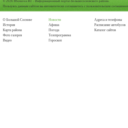
© 2026
BSosnova.RU
- Информационный портал Большесосновского района.
Пользуясь данным сайтом вы автоматически соглашаетесь с
пользовательским соглашение
О Большой Соснове
Новости
Адреса и телефоны
История
Афиша
Расписание автобусов
Карта района
Погода
Каталог сайтов
Фото галерея
Телепрограмма
Видео
Гороскоп