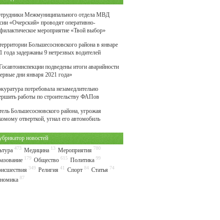
трудники Межмуниципального отдела МВД
сии «Очерский» проводят оперативно-
филактическое мероприятие «Твой выбор»
территории Большесосновского района в январе
1 года задержаны 9 нетрезвых водителей
Госавтоинспекции подведены итоги аварийности
первые дни января 2021 года»
куратура потребовала незамедлительно
ершить работы по строительству ФАПов
ель Большесосновского района, угрожая
комому отверткой, угнал его автомобиль
убрикатор новостей
473
13
780
ьтура
Медицина
Мероприятия
179
615
99
азование
Общество
Политика
349
41
84
74
исшествия
Религия
Спорт
Статья
87
номика