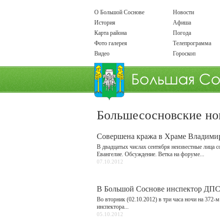
О Большой Соснове
Новости
История
Афиша
Карта района
Погода
Фото галерея
Телепрограмма
Видео
Гороскоп
Большесосновские но
Совершена кража в Храме Владими
В двадцатых числах сентября неизвестные лица
Евангелие. Обсуждение. Ветка на форуме...
07.10.2012
В Большой Соснове инспектор ДПС 
Во вторник (02.10.2012) в три часа ночи на 372
инспектора...
05.10.2012