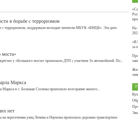
«Со
Рос
про
сти в борьбе с терроризмом
е с терроризмом, поддержали молодые читатели МБУК «БМЦБ». Эта дата
На 
202
«В 
за 
 моста»
Про
рекрёстке у «Большого моста» произошло ДТП с участием 3х автомобилей. По...
зав
Жит
зна
Карла Маркса
Р
рла Маркса в с. Большая Соснова произошло возгорание жилого...
Кул
Обр
Про
их нет
Эко
вы на пересечении улиц Ленина и Наумова произошло дорожно-транспортное