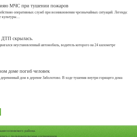
твияю МЧС при тушении пожаров
одействию оперативных служб при возникновении чрезвычайных ситуаций. Легенда:
культуры....
а ДТП скрылась.
двигался неустановленный автомобиль, водитель которого на 24 километре
ном доме погиб человек
л деревянный дом в деревне Заболотово. В ходе тушения внутри горящего дома
ьшесосновского района.
етесь с
пользовательским соглашением
.