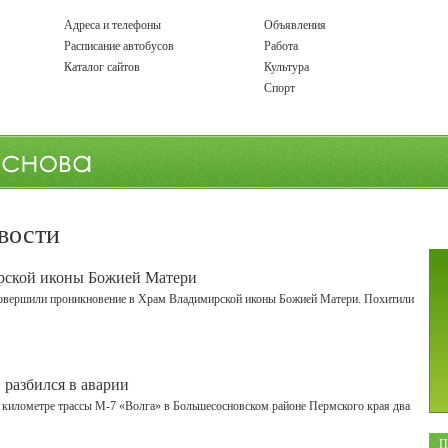
Адреса и телефоны
Объявления
Расписание автобусов
Работа
Каталог сайтов
Культура
Спорт
вости
рской иконы Божией Матери
 совершили проникновение в Храм Владимирской иконы Божией Матери. Похитили
разбился в аварии
-м километре трассы М-7 «Волга» в Большесосновском районе Пермского края два
П