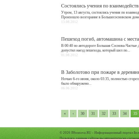
Состоялись учения по взаимодейс
Утром, 13 августа, состоялись учения по взаим
Произошло возгорание в Большесосновском доме 
13.08.2012
Пешеход погиб, автомашина с мест
В 00:40 по автодороге Большая Соснова-Частые 
допустил наезд пешехода, который шел по...
01.08.2012
В Заболотово при пожаре в деревян
Ночью 6-го июня, около 03:35, полностью сгоре
было обнаружено...
06.06.2012
«
‹
30
31
32
33
34
35
© 2026
BSosnova.RU
- Информационный портал Бол
Пользуясь данным сайтом вы автоматически соглаша