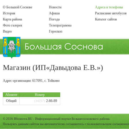
О Большой Соснове
Новости
Адреса и телефоны
История
Афиша
Расписание автобусов
Карта района
Погода
Каталог сайтов
Фото галерея
Телепрограмма
Видео
Гороскоп
Магазин (ИП«Давыдова Е.В.»)
Адрес организации:
617091
,
с.
Тойкино
Абонент
Номер
Общий
2-66-89
(34257)
© 2026
BSosnova.RU
- Информационный портал Большесосновского района.
Пользуясь данным сайтом вы автоматически соглашаетесь с
пользовательским соглашение