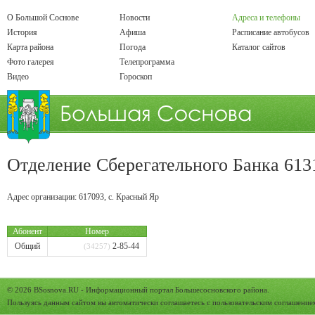
О Большой Соснове
Новости
Адреса и телефоны
История
Афиша
Расписание автобусов
Карта района
Погода
Каталог сайтов
Фото галерея
Телепрограмма
Видео
Гороскоп
Отделение Сберегательного Банка 613
Адрес организации:
617093
,
с.
Красный Яр
Абонент
Номер
Общий
2-85-44
(34257)
© 2026
BSosnova.RU
- Информационный портал Большесосновского района.
Пользуясь данным сайтом вы автоматически соглашаетесь с
пользовательским соглашение