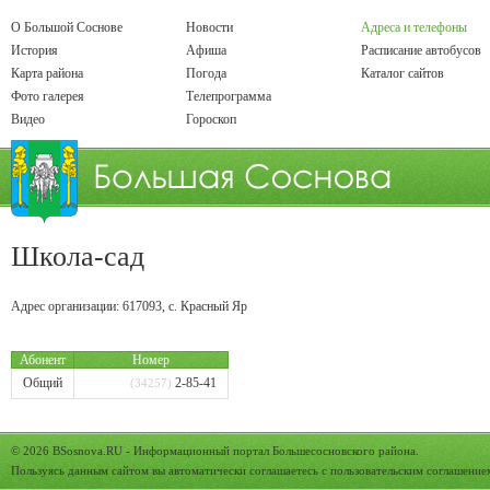
О Большой Соснове
Новости
Адреса и телефоны
История
Афиша
Расписание автобусов
Карта района
Погода
Каталог сайтов
Фото галерея
Телепрограмма
Видео
Гороскоп
Школа-сад
Адрес организации:
617093
,
с.
Красный Яр
Абонент
Номер
Общий
2-85-41
(34257)
© 2026
BSosnova.RU
- Информационный портал Большесосновского района.
Пользуясь данным сайтом вы автоматически соглашаетесь с
пользовательским соглашение