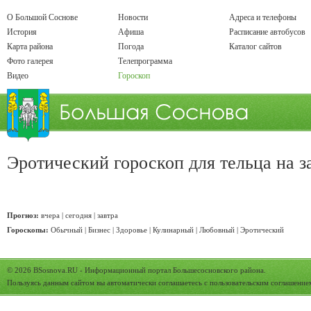
О Большой Соснове
Новости
Адреса и телефоны
История
Афиша
Расписание автобусов
Карта района
Погода
Каталог сайтов
Фото галерея
Телепрограмма
Видео
Гороскоп
Эротический гороскоп для тельца
на з
Прогноз:
вчера
|
сегодня
|
завтра
Гороскопы:
Обычный
|
Бизнес
|
Здоровье
|
Кулинарный
|
Любовный
|
Эротический
© 2026
BSosnova.RU
- Информационный портал Большесосновского района.
Пользуясь данным сайтом вы автоматически соглашаетесь с
пользовательским соглашение