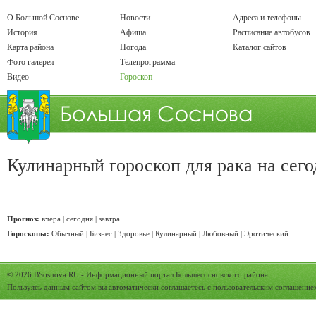
О Большой Соснове
Новости
Адреса и телефоны
История
Афиша
Расписание автобусов
Карта района
Погода
Каталог сайтов
Фото галерея
Телепрограмма
Видео
Гороскоп
Кулинарный гороскоп для рака
на сего
Прогноз:
вчера
|
сегодня
|
завтра
Гороскопы:
Обычный
|
Бизнес
|
Здоровье
|
Кулинарный
|
Любовный
|
Эротический
© 2026
BSosnova.RU
- Информационный портал Большесосновского района.
Пользуясь данным сайтом вы автоматически соглашаетесь с
пользовательским соглашение