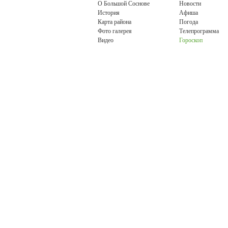
О Большой Соснове
Новости
История
Афиша
Карта района
Погода
Фото галерея
Телепрограмма
Видео
Гороскоп