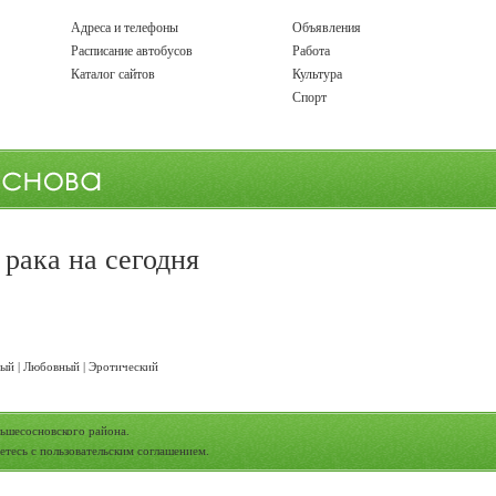
Адреса и телефоны
Объявления
Расписание автобусов
Работа
Каталог сайтов
Культура
Спорт
я рака
на сегодня
ный
|
Любовный
|
Эротический
ьшесосновского района.
етесь с
пользовательским соглашением
.