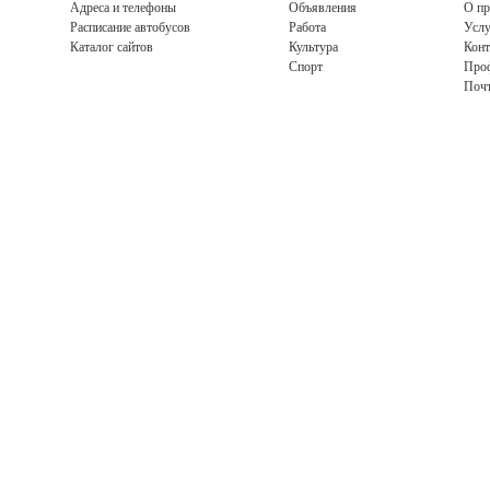
Адреса и телефоны
Объявления
О пр
Расписание автобусов
Работа
Услу
Каталог сайтов
Культура
Конт
Спорт
Про
Поч