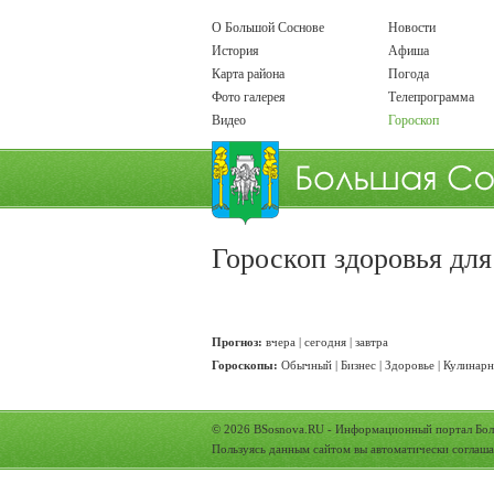
О Большой Соснове
Новости
История
Афиша
Карта района
Погода
Фото галерея
Телепрограмма
Видео
Гороскоп
Гороскоп здоровья дл
Прогноз:
вчера
|
сегодня
|
завтра
Гороскопы:
Обычный
|
Бизнес
|
Здоровье
|
Кулинар
© 2026
BSosnova.RU
- Информационный портал Бол
Пользуясь данным сайтом вы автоматически соглаша