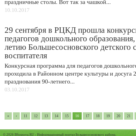
праздничные столы. Вот так за чашкой...
10.10.2017
29 сентября в РЦКД прошла конкурс
педагогов дошкольного образования,
летию Большесосновского детского с
воспитателя
Конкурсная программа для педагогов дошкольного
проходила в Районном центре культуры и досуга 2
празднования 90-летнего...
03.10.2017
«
‹
11
12
13
14
15
16
17
18
19
20
21
© 2026
BSosnova.RU
- Информационный портал Большесосновского района.