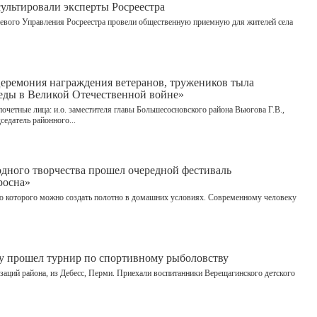
льтировали эксперты Росреестра
аевого Управления Росреестра провели общественную приемную для жителей села
церемония награждения ветеранов, тружеников тыла
еды в Великой Отечественной войне»
четные лица: и.о. заместителя главы Большесосновского района Вьюгова Г.В.,
седатель районного...
одного творчества прошел очередной фестиваль
росна»
щью которого можно создать полотно в домашних условиях. Современному человеку
ду прошел турнир по спортивному рыболовству
заций района, из Дебесс, Перми. Приехали воспитанники Верещагинского детского