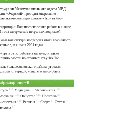
трудники Межмуниципального отдела МВД
сии «Очерский» проводят оперативно-
филактическое мероприятие «Твой выбор»
территории Большесосновского района в январе
1 года задержаны 9 нетрезвых водителей
Госавтоинспекции подведены итоги аварийности
первые дни января 2021 года»
куратура потребовала незамедлительно
ершить работы по строительству ФАПов
ель Большесосновского района, угрожая
комому отверткой, угнал его автомобиль
убрикатор новостей
473
13
780
ьтура
Медицина
Мероприятия
179
615
99
азование
Общество
Политика
349
41
84
74
исшествия
Религия
Спорт
Статья
87
номика