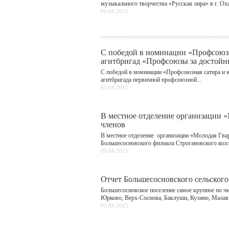
музыкального творчества «Русская лира» в г. Охан
06.04.2015
С победой в номинации «Профсоюзна
агитбригад «Профсоюзы за достойн
С победой в номинации «Профсоюзная сатира и ю
агитбригада первичной профсоюзной...
05.04.2015
В местное отделение организации 
членов
В местное отделение организации «Молодая Гвар
Большесосновского филиала Строгановского колле
05.04.2015
Отчет Большесосновского сельского
Большесосновское поселение самое крупное по чи
Юрково, Верх-Соснова, Баклуши, Кузино, Малая 
05.04.2015