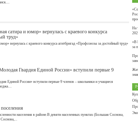
ск....
«Со
Рос
про
На 
я сатира и юмор» вернулась с краевого конкурса
202
ый труд»
«В 
мор» вернулась с краевого конкурса агитбригад «Профсоюзы за достойный труд»
за 
Про
зав
«Молодая Гвардия Единой России» вступили первые 9
Жит
зна
дия Единой России» вступили первые 9 членов – школьники и учащиеся
джа....
Р
Кул
Обр
Про
 поселения
Эко
сленности населения в районе.В девяти населенных пунктах (Большая Соснова,
Соснова,...