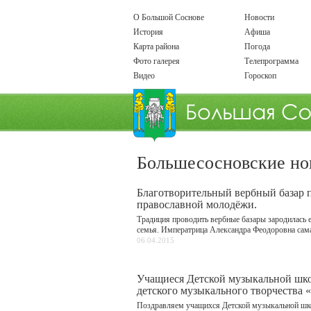
О Большой Соснове
Новости
История
Афиша
Карта района
Погода
Фото галерея
Телепрограмма
Видео
Гороскоп
Большесосновские но
Благотворительный вербный базар п
православной молодёжи.
Традиция проводить вербные базары зародилась 
семья. Императрица Александра Феодоровна сама
06.04.2015
Учащиеся Детской музыкальной шко
детского музыкального творчества 
Поздравляем учащихся Детской музыкальной шко