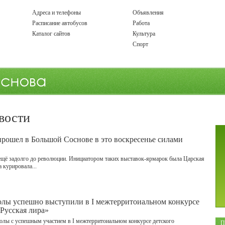
Адреса и телефоны
Объявления
Расписание автобусов
Работа
Каталог сайтов
Культура
Спорт
вости
рошел в Большой Соснове в это воскресенье силами
ещё задолго до революции. Инициатором таких выставок-ярмарок была Царская
 курировала...
лы успешно выступили в I межтерритоиальном конкурсе
«Русская лира»
лы с успешным участием в I межтерритоиальном конкурсе детского
П