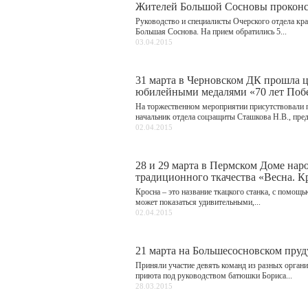
Жителей Большой Сосновы проконсу
Руководство и специалисты Очерского отдела кр
Большая Соснова. На прием обратились 5...
03.04.2015
31 марта в Черновском ДК прошла 
юбилейными медалями «70 лет Поб
На торжественном мероприятии присутствовали по
начальник отдела соцзащиты Сташкова Н.В., пред
02.04.2015
28 и 29 марта в Пермском Доме нар
традиционного ткачества «Весна. К
Кросна – это название ткацкого станка, с помо
может показаться удивительными,...
02.04.2015
21 марта на Большесосновском пру
Приняли участие девять команд из разных органи
приюта под руководством батюшки Бориса...
28.03.2015