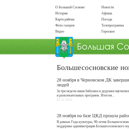
О Большой Соснове
Новости
История
Афиша
Карта района
Погода
Фото галерея
Телепрограмма
Видео
Гороскоп
Большесосновские но
28 ноября в Черновском ДК заверш
людей
За три недели наши бабушки и дедушки научилис
и развлекательных программ. Итогом...
05.12.2014
28 ноября на базе ЦКД прошла райо
В рамках Года культуры, 90-летия Большесоснов
поддержке администрации Большесосновского мун