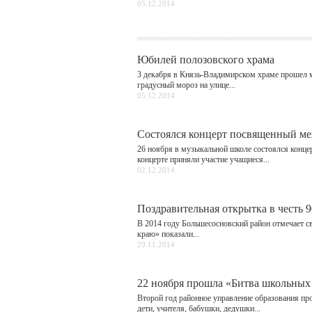
05.12.2014
Юбилей полозовского храма
3 декабря в Князь-Владимирском храме прошел м
градусный мороз на улице...
05.12.2014
Состоялся концерт посвященный ме
26 ноября в музыкальной школе состоялся конц
концерте приняли участие учащиеся...
02.12.2014
Поздравительная открытка в честь 
В 2014 году Большесосновский район отмечает св
краю» показали...
29.11.2014
22 ноября прошла «Битва школьных
Второй год районное управление образования про
дети, учителя, бабушки, дедушки...