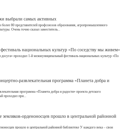
жи выбрали самых активных
и более 80 представителей профсоюзов образования, агропромышленного
ьтуры. Очень точно сказал заместитель...
фестиваль национальных культур «По соседству мы живем»
 досуга» проходил 1-й межмуниципальный фестиваль национальных культур «По
онцертно-развлекательная программа «Планета добра и
влекательная программа «Планета добра и радости» проекта детского
й проходил при...
ие земляков-орденоносцев прошло в центральной районной
еноносцев прошло в центральной районной библиотеке У каждого века – свои