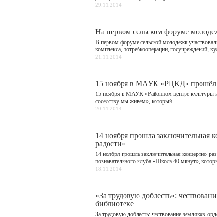
29.11.2014
На первом сельском форуме молоде
В первом форуме сельской молодежи участвовал
комплекса, потребкооперации, госучреждений, кул
21.11.2014
15 ноября в МАУК «РЦКД» прошёл 
15 ноября в МАУК «Районном центре культуры и
соседству мы живем», который...
20.11.2014
14 ноября прошла заключительная к
радости»
14 ноября прошла заключительная концертно-раз
познавательного клуба «Школа 40 минут», которы
18.11.2014
«За трудовую доблесть»: чествован
библиотеке
За трудовую доблесть: чествование земляков-орд