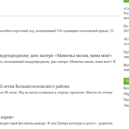
«Со
Рос
про
На 
олебен и крестный ход, посвященный 110 годовщине полозовской церкви. 25
202
«В 
за 
Про
ждународному дню матери «Мамочка милая, мама моя!»
зав
ерт, посвященный международному дню матери «Мамочка милая, мама моя!» В
Жит
зна
Р
90-летия Большесосновского района
Кул
ое 90-летие. Мы не могли оставаться в стороне: проектом «Вместе по отчему
Обр
Про
Эко
 хоров»
водит такой фестиваль-конкурс. В зале Центра культуры и досуга – родители,