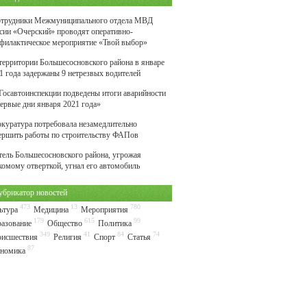
трудники Межмуниципального отдела МВД
сии «Очерский» проводят оперативно-
филактическое мероприятие «Твой выбор»
территории Большесосновского района в январе
1 года задержаны 9 нетрезвых водителей
Госавтоинспекции подведены итоги аварийности
первые дни января 2021 года»
куратура потребовала незамедлительно
ершить работы по строительству ФАПов
ель Большесосновского района, угрожая
комому отверткой, угнал его автомобиль
убрикатор новостей
473
13
780
ьтура
Медицина
Мероприятия
179
615
99
азование
Общество
Политика
349
41
84
74
исшествия
Религия
Спорт
Статья
87
номика