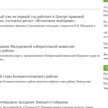
«Со
Рос
про
рый уже не первый год работает в Центре правовой
и, состоялся диспут «Испытание выборами».
На 
шесосновского филиала Строгановского колледжа с педагогом В.В. Швецовой и
202
«В 
за 
Про
седание Молодежной избирательной комиссии
зав
 района.
Жит
логическом опросе, организованном Избирательной комиссией Пермского края по
зна
и...
Р
Кул
 глава Большесосновского района
Обр
ния Большесосновского района депутаты выбрали главу района. Конкурсная
Про
.
Эко
еочередное заседание Земского Собрания.
та: Холодный М.В. и Попова О.Р. Причины неявки озвучены не были. Земцы