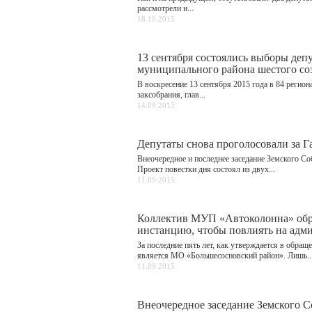
рассмотрели и...
18.10.2015
13 сентября состоялись выборы деп
муниципального района шестого со
В воскресение 13 сентября 2015 года в 84 реги
заксобрания, глав...
14.09.2015
Депутаты снова проголосовали за Г
Внеочередное и последнее заседание Земского Со
Проект повестки дня состоял из двух...
11.09.2015
Коллектив МУП «Автоколонна» обра
инстанцию, чтобы повлиять на адм
За последние пять лет, как утверждается в обра
является МО «Большесосновский район». Лишь..
11.09.2015
Внеочередное заседание Земского Cо