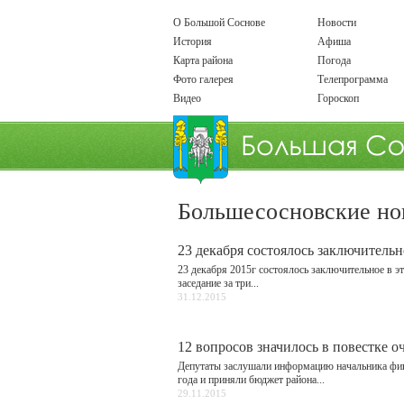
О Большой Соснове
Новости
История
Афиша
Карта района
Погода
Фото галерея
Телепрограмма
Видео
Гороскоп
Большесосновские но
23 декабря состоялось заключительн
23 декабря 2015г состоялось заключительное в э
заседание за три...
31.12.2015
12 вопросов значилось в повестке о
Депутаты заслушали информацию начальника фин
года и приняли бюджет района...
29.11.2015