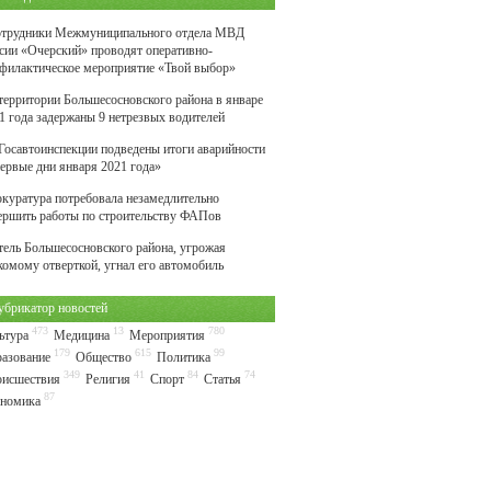
трудники Межмуниципального отдела МВД
сии «Очерский» проводят оперативно-
филактическое мероприятие «Твой выбор»
территории Большесосновского района в январе
1 года задержаны 9 нетрезвых водителей
Госавтоинспекции подведены итоги аварийности
первые дни января 2021 года»
куратура потребовала незамедлительно
ершить работы по строительству ФАПов
ель Большесосновского района, угрожая
комому отверткой, угнал его автомобиль
убрикатор новостей
473
13
780
ьтура
Медицина
Мероприятия
179
615
99
азование
Общество
Политика
349
41
84
74
исшествия
Религия
Спорт
Статья
87
номика