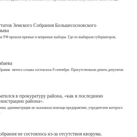
утатов Земского Собрания Большесосновского
зыва
онах РФ прошли прямые и непрямые выборы. Где-то выбирали губернаторов,
абаева
брания пятого созыва состоялось 9 сентября. Присутствовали девять депутатов.
тился в прокуратуру района, «как в последнюю
инистрацию района».
щении, администрация не оказывала помощи предприятию, учредителем которого
.
брания не состоялось из-за отсутствия кворума.