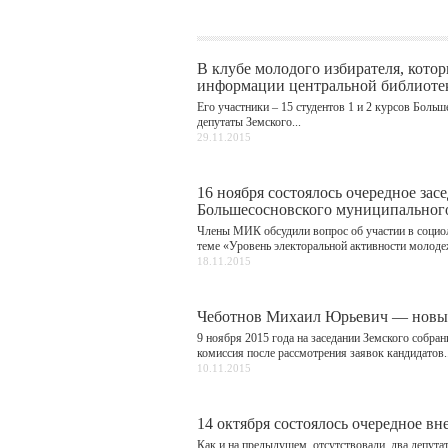
В клубе молодого избирателя, кото
информации центральной библиотек
Его участники – 15 студентов 1 и 2 курсов Боль
депутаты Земского...
29.11.2015
16 ноября состоялось очередное за
Большесосновского муниципального
Члены МИК обсудили вопрос об участии в социо
теме «Уровень электоральной активности молодеж
18.11.2015
Чеботнов Михаил Юрьевич — новый
9 ноября 2015 года на заседании Земского собра
комиссия после рассмотрения заявок кандидатов..
10.11.2015
14 октября состоялось очередное вн
Как и на предыдущем, отсутствовали два депута