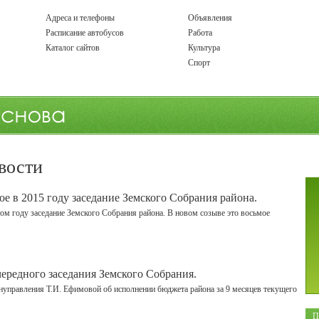
Адреса и телефоны
Объявления
Расписание автобусов
Работа
Каталог сайтов
Культура
Спорт
вости
ое в 2015 году заседание Земского Собрания района.
том году заседание Земского Собрания района. В новом созыве это восьмое
чередного заседания Земского Собрания.
управления Т.И. Ефимовой об исполнении бюджета района за 9 месяцев текущего
П