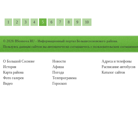
1
2
3
4
5
6
7
8
9
10
© 2026
BSosnova.RU
- Информационный портал Большесосновского района.
Пользуясь данным сайтом вы автоматически соглашаетесь с
пользовательским соглашение
О Большой Соснове
Новости
Адреса и телефоны
История
Афиша
Расписание автобусов
Карта района
Погода
Каталог сайтов
Фото галерея
Телепрограмма
Видео
Гороскоп